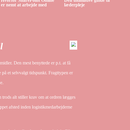
Hvorfor SharePoint Online
Den ultimative guide til
er nemt at arbejde med
læderpleje
l
smidler. Den mest benyttede er p.t. at få
 på et selvvalgt tidspunkt. Fragttypen er
e.
rods alt stiller krav om at ordren lægges
kippet afsted inden logistikmedarbejderne