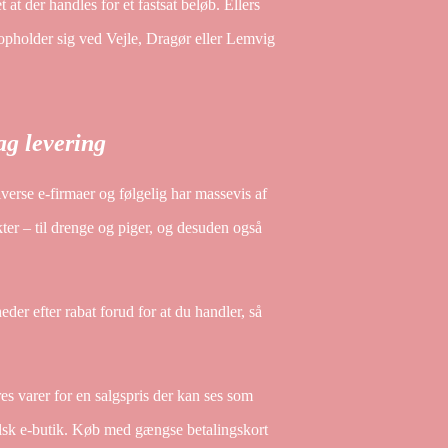
t der handles for et fastsat beløb. Ellers
opholder sig ved Vejle, Dragør eller Lemvig
ag levering
diverse e-firmaer og følgelig har massevis af
kter – til drenge og piger, og desuden også
eder efter rabat forud for at du handler, så
es varer for en salgspris der kan ses som
falsk e-butik. Køb med gængse betalingskort