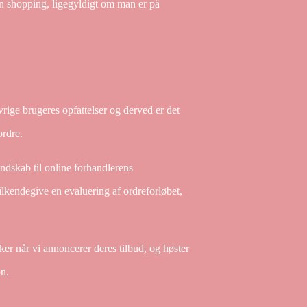
in shopping, ligegyldigt om man er på
rige brugeres opfattelser og derved er det
ordre.
dskab til online forhandlerens
ilkendegive en evaluering af ordreforløbet,
ker når vi annoncerer deres tilbud, og høster
on.