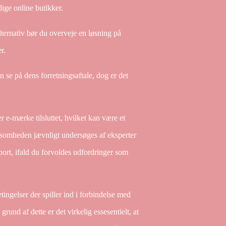
ige online butikker.
lternativ bør du overveje en løsning på
r.
 se på dens forretningsaftale, dog er det
e-mærke tilsluttet, hvilket kan være et
irksomheden jævnligt undersøges af eksperter
port, ifald du forvoldes udfordringer som
ingelser der spiller ind i forbindelse med
und af dette er det virkelig essesentielt, at