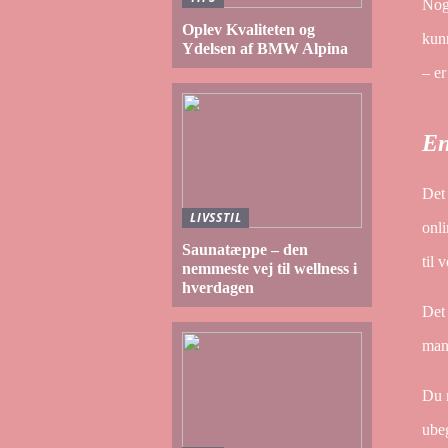
Nogl
Oplev Kvaliteten og
kunn
Ydelsen af BMW Alpina
– er
En
Det 
LIVSSTIL
onli
Saunatæppe – den
til 
nemmeste vej til wellness i
hverdagen
Det 
man 
Du m
ubeg