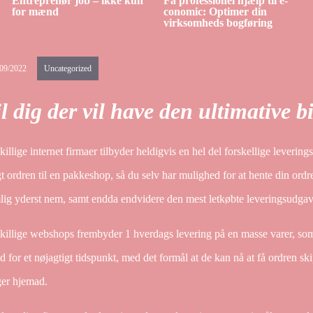
Entreprenør job – ikke kun
Få professionel hjælp til e-
for mænd
conomic: Optimer din
virksomheds bogføring
/09/2022
Uncategorized
l dig der vil have den ultimative bi
illige internet firmaer tilbyder heldigvis en hel del forskellige levering
t ordren til en pakkeshop, så du selv har mulighed for at hente din ordre
lig yderst nem, samt endda endvidere den mest letkøbte leveringsudgav
illige webshops frembyder 1 hverdags levering på en masse varer, som t
d for et nøjagtigt tidspunkt, med det formål at de kan nå at få ordren s
ger hjemad.