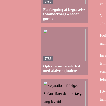
TIPS
er i
Planlægning af begravelse
i Skanderborg – sådan
Vi t
gør du
afbe
Fori
man
En a
TIPS
tegn
Oplev fremragende lyd
med aktive højttalere
som 
følg
I øv
tran