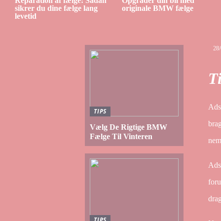
Reparation af fælge: Sådan
Opgrader din bil med
sikrer du dine fælge lang
originale BMW fælge
levetid
28
Ti
Adsk
TIPS
brag
Vælg De Rigtige BMW
Fælge Til Vinteren
nem
Adsk
foru
dra
TIPS