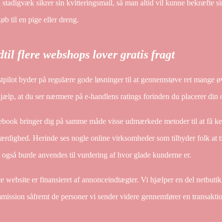
stadigvæk sikrer sin kvitteringsmail, så man altid vil kunne bekræfte s
øb til en pige eller dreng.
dtil flere webshops lover gratis fragt
tpilot byder på regulære gode løsninger til at gennemstøve ret mange øv
jælp, at du ser nærmere på e-handlens ratings forinden du placerer din 
ebook bringer dig på samme måde visse udmærkede metoder til at få ken
ærdighed. Herinde ses nogle online virksomheder som tilbyder folk at t
også burde anvendes til vurdering af hvor glade kunderne er.
e website er finansieret af annonceindtægter. Vi hjælper en del netbutik
ission såfremt de personer vi sender videre gennemfører en transakti