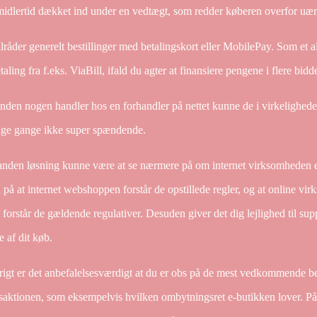
midlertid dækket ind under en vedtægt, som redder køberen overfor uærl
ilråder generelt bestillinger med betalingskort eller MobilePay. Som et a
taling fra f.eks. ViaBill, ifald du agter at finansiere pengene i flere bidde
nden nogen handler hos en forhandler på nettet kunne de i virkeligheden
ge gange ikke super spændende.
nden løsning kunne være at se nærmere på om internet virksomheden er 
 på at internet webshoppen forstår de opstillede regler, og at online v
forstår de gældende regulativer. Desuden giver det dig lejlighed til sup
e af dit køb.
rigt er det anbefalelsesværdigt at du er obs på de mest vedkommende bet
saktionen, som eksempelvis hvilken ombytningsret e-butikken lover. På gr