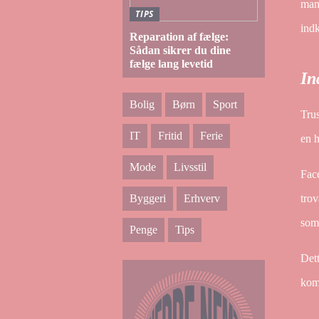
man 
TIPS
indk
Reparation af fælge:
Sådan sikrer du dine
fælge lang levetid
In
Bolig
Børn
Sport
Trus
IT
Fritid
Ferie
en h
Mode
Livsstil
Fac
trov
Byggeri
Erhverv
som 
Penge
Tips
Dett
komm