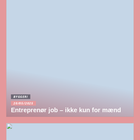
BYGGERI
20/05/2025
Entreprenør job – ikke kun for mænd