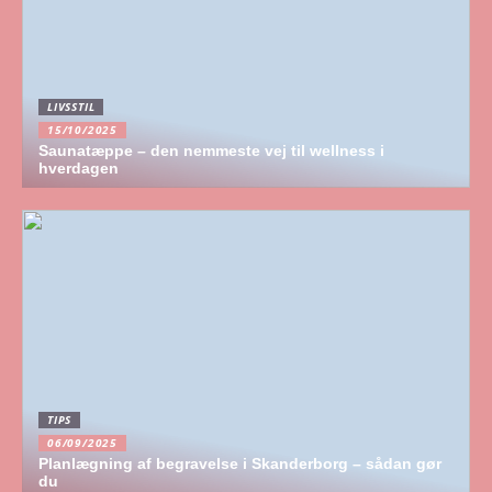
LIVSSTIL
15/10/2025
Saunatæppe – den nemmeste vej til wellness i
hverdagen
TIPS
06/09/2025
Planlægning af begravelse i Skanderborg – sådan gør
du