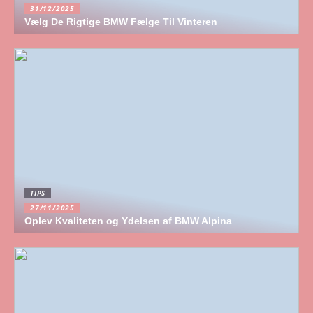
31/12/2025
Vælg De Rigtige BMW Fælge Til Vinteren
TIPS
27/11/2025
Oplev Kvaliteten og Ydelsen af BMW Alpina