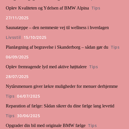
Tips
Oplev Kvaliteten og Ydelsen af BMW Alpina
27/11/2025
Saunatæppe – den nemmeste vej til wellness i hverdagen
Livsstil
15/10/2025
Tips
Planlægning af begravelse i Skanderborg – sådan gør du
06/09/2025
Tips
Oplev fremragende lyd med aktive højttalere
28/07/2025
Nytårsmenuen giver lækre muligheder for menuer derhjemme
Tips
04/07/2025
Reparation af fælge: Sådan sikrer du dine fælge lang levetid
Tips
30/06/2025
Tips
Opgrader din bil med originale BMW fælge