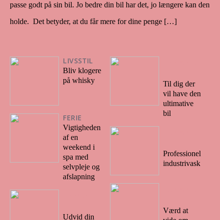
passe godt på sin bil. Jo bedre din bil har det, jo længere kan den
holde. Det betyder, at du får mere for dine penge […]
LIVSSTIL
28/09/20
Bliv klogere
22
på whisky
Til dig der
vil have den
ultimative
bil
FERIE
Vigtigheden
27/09/20
af en
22
weekend i
Professionel
spa med
industrivask
selvpleje og
afslapning
07/09/20
28/10/20
22
22
Værd at
Udvid din