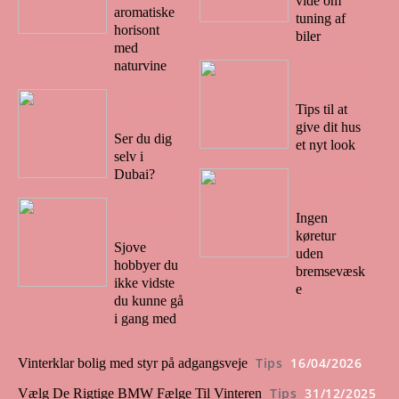
vide om
aromatiske
tuning af
horisont
biler
med
naturvine
14/08/20
22
12/10/20
Tips til at
22
give dit hus
Ser du dig
et nyt look
selv i
Dubai?
08/08/20
22
03/10/20
Ingen
22
køretur
Sjove
uden
hobbyer du
bremsevæsk
ikke vidste
e
du kunne gå
i gang med
Tips
16/04/2026
Vinterklar bolig med styr på adgangsveje
Tips
31/12/2025
Vælg De Rigtige BMW Fælge Til Vinteren