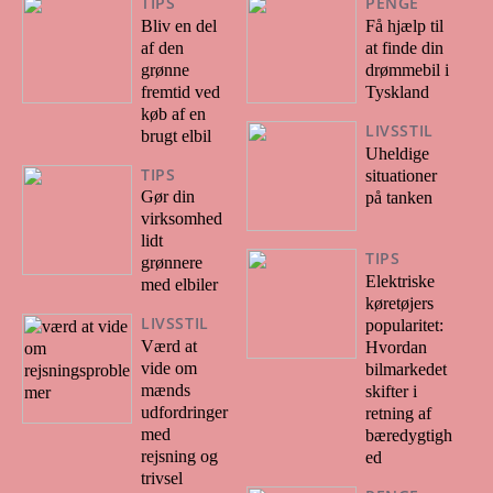
TIPS
PENGE
Bliv en del
Få hjælp til
af den
at finde din
grønne
drømmebil i
fremtid ved
Tyskland
køb af en
LIVSSTIL
brugt elbil
Uheldige
TIPS
situationer
Gør din
på tanken
virksomhed
lidt
TIPS
grønnere
Elektriske
med elbiler
køretøjers
LIVSSTIL
popularitet:
Værd at
Hvordan
vide om
bilmarkedet
mænds
skifter i
udfordringer
retning af
med
bæredygtigh
rejsning og
ed
trivsel