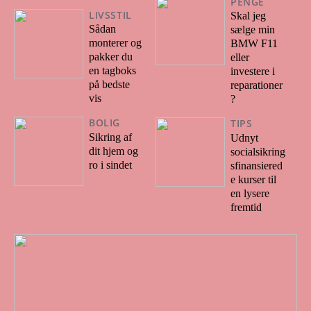
PENGE
LIVSSTIL
Skal jeg
Sådan
sælge min
monterer og
BMW F11
pakker du
eller
en tagboks
investere i
på bedste
reparationer
vis
?
BOLIG
TIPS
Sikring af
Udnyt
dit hjem og
socialsikring
ro i sindet
sfinansiered
e kurser til
en lysere
fremtid