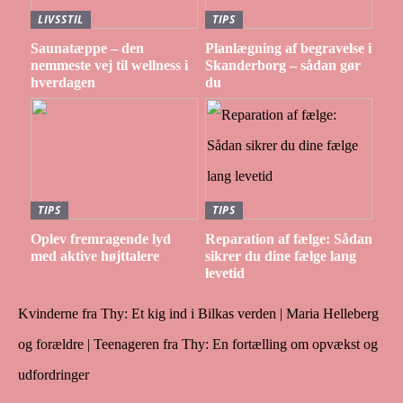
LIVSSTIL
TIPS
Saunatæppe – den
Planlægning af begravelse i
nemmeste vej til wellness i
Skanderborg – sådan gør
hverdagen
du
TIPS
TIPS
Oplev fremragende lyd
Reparation af fælge: Sådan
med aktive højttalere
sikrer du dine fælge lang
levetid
Kvinderne fra Thy: Et kig ind i Bilkas verden | Maria Helleberg
og forældre | Teenageren fra Thy: En fortælling om opvækst og
udfordringer