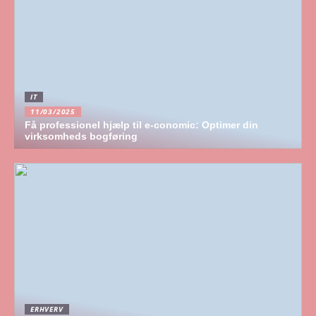
IT
11/03/2025
Få professionel hjælp til e-conomic: Optimer din
virksomheds bogføring
ERHVERV