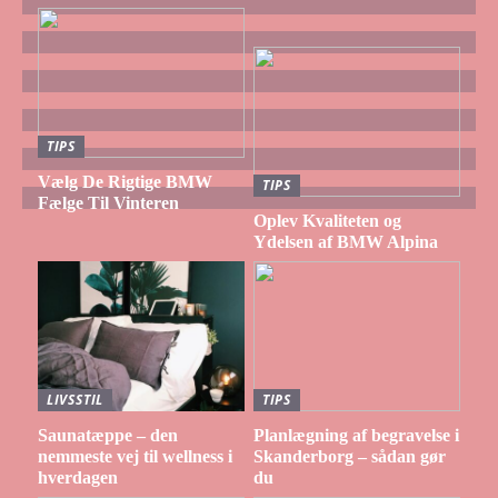
TIPS
Vælg De Rigtige BMW
TIPS
Fælge Til Vinteren
Oplev Kvaliteten og
Ydelsen af BMW Alpina
LIVSSTIL
TIPS
Saunatæppe – den
Planlægning af begravelse i
nemmeste vej til wellness i
Skanderborg – sådan gør
hverdagen
du