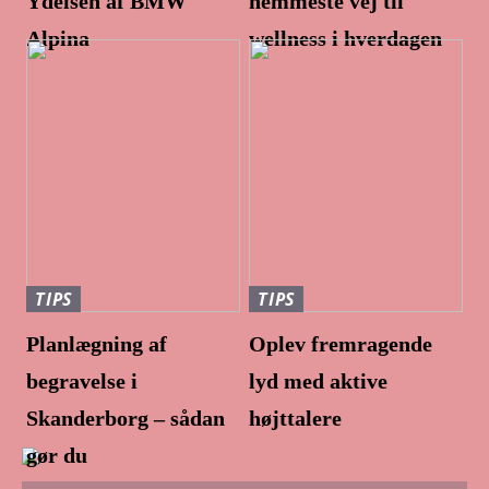
Ydelsen af BMW
nemmeste vej til
Alpina
wellness i hverdagen
TIPS
TIPS
Planlægning af
Oplev fremragende
begravelse i
lyd med aktive
Skanderborg – sådan
højttalere
gør du