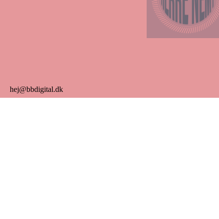
hej@bbdigital.dk