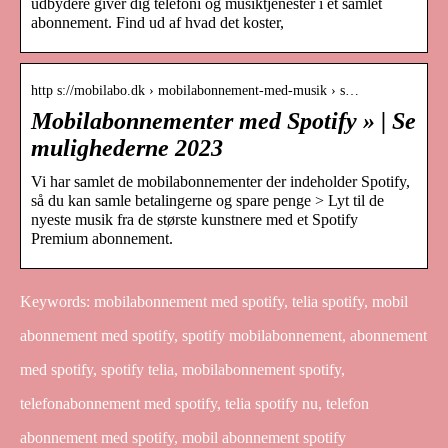
udbydere giver dig telefoni og musiktjenester i et samlet
abonnement. Find ud af hvad det koster,
http s://mobilabo.dk › mobilabonnement-med-musik › s…
Mobilabonnementer med Spotify » | Se
mulighederne 2023
Vi har samlet de mobilabonnementer der indeholder Spotify,
så du kan samle betalingerne og spare penge > Lyt til de
nyeste musik fra de største kunstnere med et Spotify
Premium abonnement.
Keywords: mobilabonnement med spotify, telia spotify, mobil
abonnement med spotify, spotify mobilabonnement, abonnement
med spotify, spotify telia, mobilabonnement spotify,
telefonabonnement med spotify, telia spotify nu, telefon
abonnement med spotify, mobil abonnement spotify