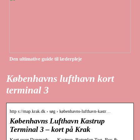
Den ultimative guide til læderpleje
Københavns lufthavn kort
terminal 3
http s://map.krak.dk › søg › københavns-lufthavn-kastr…
Københavns Lufthavn Kastrup
Terminal 3 – kort på Krak
Kort over Danmark. … Kastrup. Ruteplan Tog, Bus &