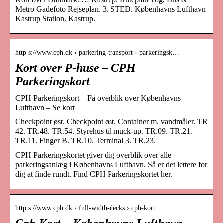
Metro Gadefoto Rejseplan. 3. STED. Københavns Lufthavn
Kastrup Station. Kastrup.
http s://www.cph.dk › parkering-transport › parkeringsk…
Kort over P-huse – CPH
Parkeringskort
CPH Parkeringskort – Få overblik over Københavns
Lufthavn – Se kort
Checkpoint øst. Checkpoint øst. Container m. vandmåler. TR
42. TR.48. TR.54. Styrehus til muck-up. TR.09. TR.21.
TR.11. Finger B. TR.10. Terminal 3. TR.23.
CPH Parkeringskortet giver dig overblik over alle
parkeringsanlæg i Københavns Lufthavn. Så er det lettere for
dig at finde rundt. Find CPH Parkeringskortet her.
http s://www.cph.dk › full-width-decks › cph-kort
Cph Kort – Københavns Lufthavn