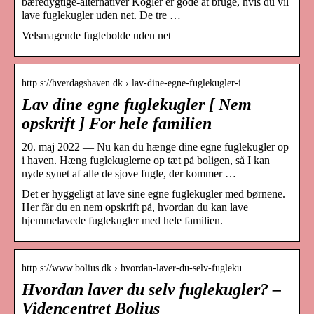
bæredygtige-alternativer Kogler er gode at bruge, hvis du vil
lave fuglekugler uden net. De tre …
Velsmagende fuglebolde uden net
http s://hverdagshaven.dk › lav-dine-egne-fuglekugler-i…
Lav dine egne fuglekugler [ Nem
opskrift ] For hele familien
20. maj 2022 — Nu kan du hænge dine egne fuglekugler op
i haven. Hæng fuglekuglerne op tæt på boligen, så I kan
nyde synet af alle de sjove fugle, der kommer …
Det er hyggeligt at lave sine egne fuglekugler med børnene.
Her får du en nem opskrift på, hvordan du kan lave
hjemmelavede fuglekugler med hele familien.
http s://www.bolius.dk › hvordan-laver-du-selv-fugleku…
Hvordan laver du selv fuglekugler? –
Videncentret Bolius