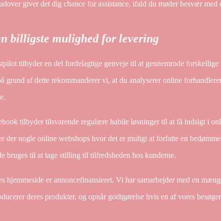
dover giver det dig chance for assistance, ifald du møder besvær med 
n billigste mulighed for levering
tpilot tilbyder en del fordelagtige genveje til at gennemrode forskell
å grund af dette rekommanderer vi, at du analyserer online forhandlere
e.
book tilbyder tilsvarende regulære habile løsninger til at få indsigt i
er der nogle online webshops hvor det er muligt at forfatte en bedømmel
e bruges til at tage stilling til tilfredsheden hos kunderne.
es hjemmeside er annoncefinansieret. Vi har samarbejder med en mængde
oducerer deres produkter, og opnår godtgørelse hvis en af vores besøge