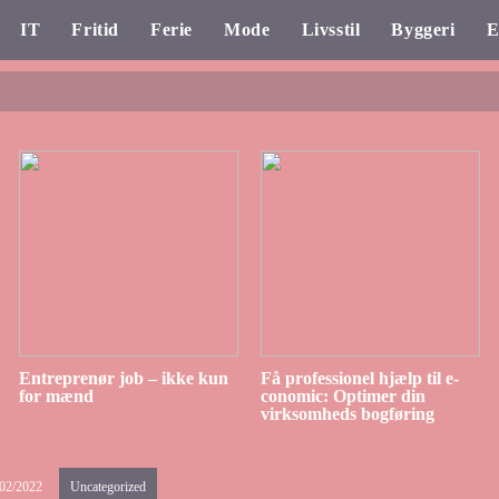
IT
Fritid
Ferie
Mode
Livsstil
Byggeri
E
Entreprenør job – ikke kun
Få professionel hjælp til e-
for mænd
conomic: Optimer din
virksomheds bogføring
/02/2022
Uncategorized