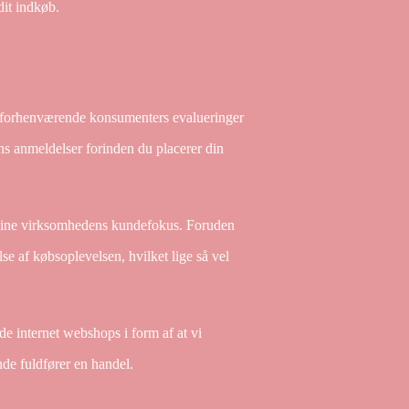
dit indkøb.
ige forhenværende konsumenters evalueringer
ns anmeldelser forinden du placerer din
 online virksomhedens kundefokus. Foruden
se af købsoplevelsen, hvilket lige så vel
 internet webshops i form af at vi
nde fuldfører en handel.