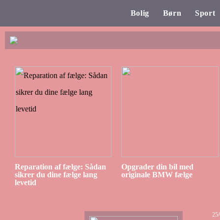
Bolig
Børn
Sport
Reparation af fælge: Sådan
Opgrader din bil med
sikrer du dine fælge lang
originale BMW fælge
levetid
25