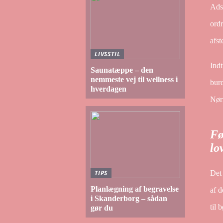
Adsk
ordr
afst
LIVSSTIL
Indt
Saunatæppe – den
nemmeste vej til wellness i
burd
hverdagen
Nørr
Fø
lo
Det 
TIPS
Planlægning af begravelse
af d
i Skanderborg – sådan
til 
gør du