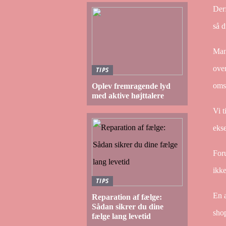
Derf
så d
Man 
over
TIPS
omsl
Oplev fremragende lyd
med aktive højttalere
Vi t
ekse
Foru
ikk
TIPS
En a
Reparation af fælge:
Sådan sikrer du dine
shop
fælge lang levetid