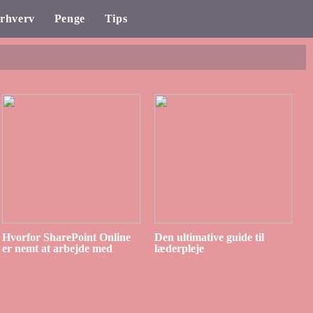
rhverv
Penge
Tips
Hvorfor SharePoint Online
Den ultimative guide til
er nemt at arbejde med
læderpleje