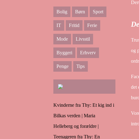
Deru
Bolig
Børn
Sport
De
IT
Fritid
Ferie
Mode
Livsstil
Trus
og p
Byggeri
Erhverv
ordr
Penge
Tips
Face
det 
burd
Kvinderne fra Thy: Et kig ind i
Vor
Bilkas verden | Maria
intr
Helleberg og forældre |
Teenageren fra Thy: En