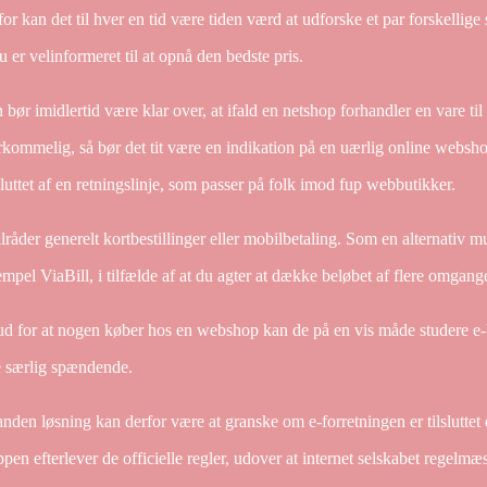
or kan det til hver en tid være tiden værd at udforske et par forskellige 
u er velinformeret til at opnå den bedste pris.
bør imidlertid være klar over, at ifald en netshop forhandler en vare til
kommelig, så bør det tit være en indikation på en uærlig online webshop
uttet af en retningslinje, som passer på folk imod fup webbutikker.
ilråder generelt kortbestillinger eller mobilbetaling. Som en alternativ 
mpel ViaBill, i tilfælde af at du agter at dække beløbet af flere omgang
d for at nogen køber hos en webshop kan de på en vis måde studere e-bu
e særlig spændende.
nden løsning kan derfor være at granske om e-forretningen er tilsluttet 
pen efterlever de officielle regler, udover at internet selskabet regelmæss