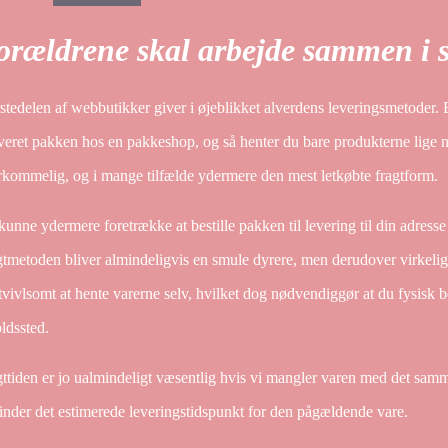
orældrene skal arbejde sammen i s
stedelen af webbutikker giver i øjeblikket alverdens leveringsmetoder. E
veret pakken hos en pakkeshop, og så henter du bare produkterne lige n
rkommelig, og i mange tilfælde ydermere den mest letkøbte fragtform.
unne ydermere foretrække at bestille pakken til levering til din adresse e
gtmetoden bliver almindeligvis en smule dyrere, men derudover virkeli
tvivlsomt at hente varerne selv, hvilket dog nødvendiggør at du fysisk 
oldssted.
ttiden er jo ualmindeligt væsentlig hvis vi mangler varen med det samme
inder det estimerede leveringstidspunkt for den pågældende vare.