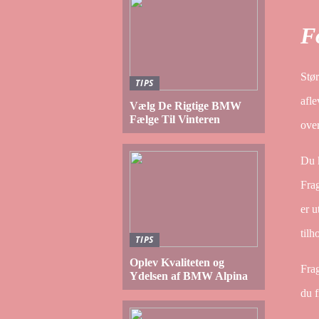
F
Stør
TIPS
afle
Vælg De Rigtige BMW
Fælge Til Vinteren
ove
Du k
Fra
er u
tilh
TIPS
Oplev Kvaliteten og
Frag
Ydelsen af BMW Alpina
du f