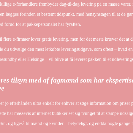
illige e-forhandlere frembyder dag-til-dag levering på en masse varer,
en lægges forinden et bestemt tidspunkt, med hensynstagen til at de gara
ed forud for at pakkepersonalet har fyraften.
il flere e-firmaer lover gratis levering, men for det meste kræver det at d
e du udvælge den mest letkøbte leveringsudgave, som oftest – hvad end
esundby eller Helsinge – vil blive at få leveret pakken til et udlevering
res tilsyn med af fagmænd som har ekspertis
ve
er jo efterhånden ultra enkelt for enhver at søge information om priser 
ette har massevis af internet butikker set sig tvunget til at stampe udsa
børn, og ligeså til mænd og kvinder – betydeligt, og endda nogle gange t